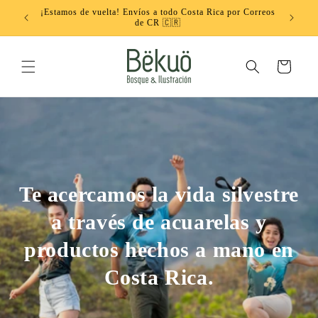
Ir
¡Estamos de vuelta! Envíos a todo Costa Rica por Correos
directamente
ébito
Don
de CR 🇨🇷
al contenido
Carrito
Te acercamos la vida silvestre
a través de acuarelas y
productos hechos a mano en
Costa Rica.