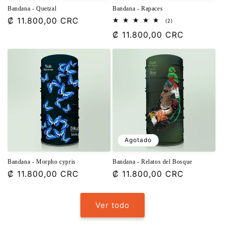
Bandana - Quetzal
Bandana - Rapaces
Precio
₡ 11.800,00 CRC
2
(2)
reseñas
habitual
Precio
₡ 11.800,00 CRC
totales
habitual
Agotado
Bandana - Morpho cypris
Bandana - Relatos del Bosque
Precio
₡ 11.800,00 CRC
Precio
₡ 11.800,00 CRC
habitual
habitual
Ver todo