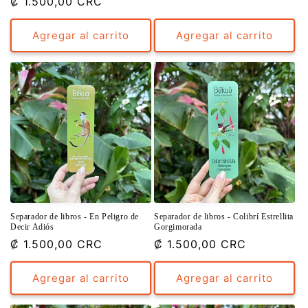
Precio
₡ 1.500,00 CRC
habitual
habitual
Agregar al carrito
Agregar al carrito
Separador de libros - En Peligro de
Separador de libros - Colibrí Estrellita
Decir Adiós
Gorgimorada
Precio
₡ 1.500,00 CRC
Precio
₡ 1.500,00 CRC
habitual
habitual
Agregar al carrito
Agregar al carrito