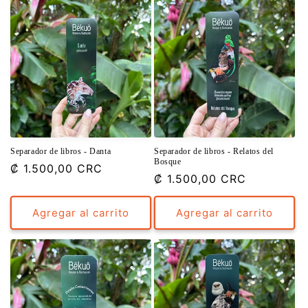
Separador de libros - Danta
Separador de libros - Relatos del
Bosque
Precio
₡ 1.500,00 CRC
Precio
₡ 1.500,00 CRC
habitual
habitual
Agregar al carrito
Agregar al carrito