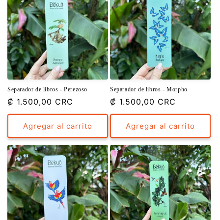
Separador de libros - Perezoso
Separador de libros - Morpho
Precio
₡ 1.500,00 CRC
Precio
₡ 1.500,00 CRC
habitual
habitual
Agregar al carrito
Agregar al carrito