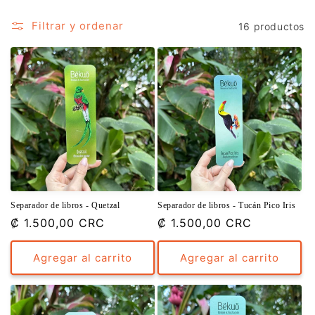
ó
Filtrar y ordenar
n
16 productos
:
Separador de libros - Quetzal
Separador de libros - Tucán Pico Iris
Precio
₡ 1.500,00 CRC
Precio
₡ 1.500,00 CRC
habitual
habitual
Agregar al carrito
Agregar al carrito