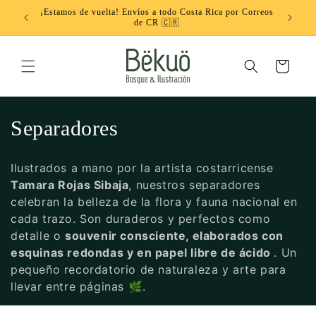
Ir
¡Estamos de vuelta! Envíos a todo Costa Rica por Correos
directamente
ébito
Don
de CR 🇨🇷
al contenido
Carrito
C
Separadores
o
Ilustrados a mano por la artista costarricense
l
Tamara Rojas Sibaja
, nuestros separadores
celebran la belleza de la flora y fauna nacional en
e
cada trazo. Son duraderos y perfectos como
c
detalle o
souvenir consciente, elaborados con
esquinas redondas y en papel libre de ácido
. Un
c
pequeño recordatorio de naturaleza y arte para
llevar entre páginas 🌿.
i