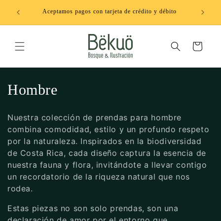
Ir
¡Estamos de vuelta! Envíos a todo Costa Rica por Correos
directamente
Don
de CR 🇨🇷
al contenido
Carrito
C
Hombre
o
Nuestra colección de prendas para hombre
l
combina comodidad, estilo y un profundo respeto
por la naturaleza. Inspirados en la biodiversidad
e
de Costa Rica, cada diseño captura la esencia de
c
nuestra fauna y flora, invitándote a llevar contigo
un recordatorio de la riqueza natural que nos
c
rodea.
i
Estas piezas no son solo prendas, son una
declaración de amor por el entorno que