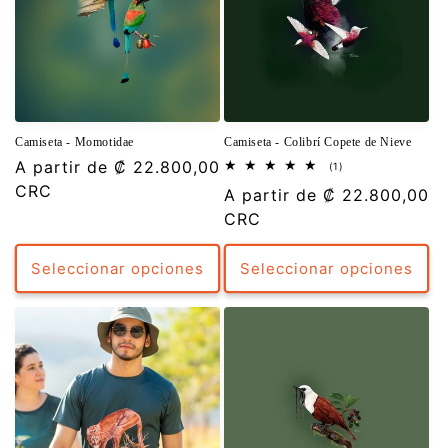
Camiseta - Momotidae
Camiseta - Colibrí Copete de Nieve
Precio
A partir de
₡ 22.800,00
1
(1)
reseñas
habitual
CRC
Precio
A partir de
₡ 22.800,00
totales
habitual
CRC
Seleccionar opciones
Seleccionar opciones