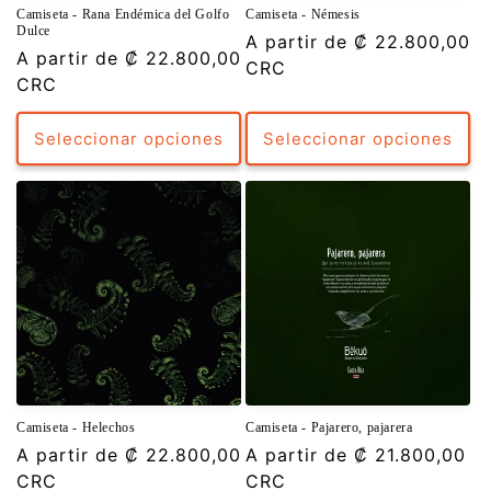
Camiseta - Rana Endémica del Golfo
Camiseta - Némesis
Dulce
Precio
A partir de
₡ 22.800,00
Precio
A partir de
₡ 22.800,00
habitual
CRC
habitual
CRC
Seleccionar opciones
Seleccionar opciones
Camiseta - Helechos
Camiseta - Pajarero, pajarera
Precio
A partir de
₡ 22.800,00
Precio
A partir de
₡ 21.800,00
habitual
CRC
habitual
CRC