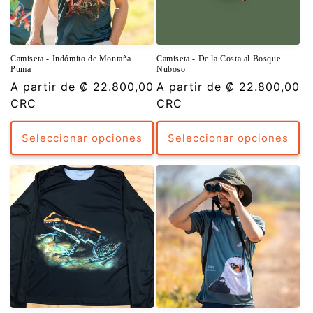
Camiseta - Indómito de Montaña
Camiseta - De la Costa al Bosque
Puma
Nuboso
Precio
A partir de
₡ 22.800,00
Precio
A partir de
₡ 22.800,00
habitual
CRC
habitual
CRC
Seleccionar opciones
Seleccionar opciones