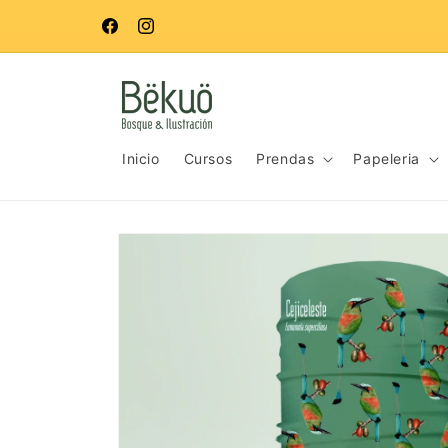
Ir
directamente
Facebook
Instagram
al contenido
Inicio
Cursos
Prendas
Papeleria
Ir
directamente
a la
información
del producto