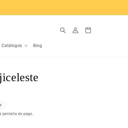
D
Iniciar
Carrito
sesión
Catálogos
Blog
iceleste
o
a pantalla de pago.