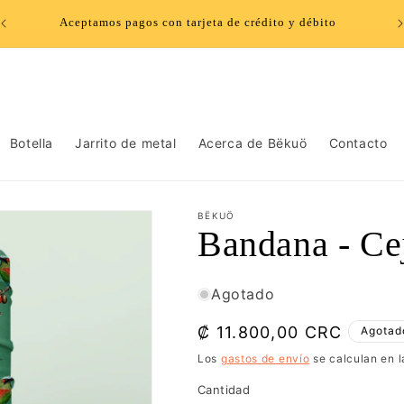
Aceptamos pagos con tarjeta de crédito y débito
Botella
Jarrito de metal
Acerca de Bëkuö
Contacto
BËKUÖ
Bandana - Cej
Agotado
Precio
₡ 11.800,00 CRC
Agotad
habitual
Los
gastos de envío
se calculan en l
Cantidad