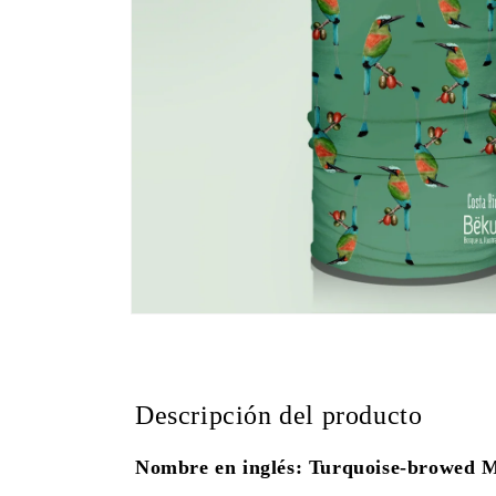
Abrir
elemento
multimedia
1
en
una
Descripción del producto
ventana
modal
Nombre en inglés: Turquoise-browed 