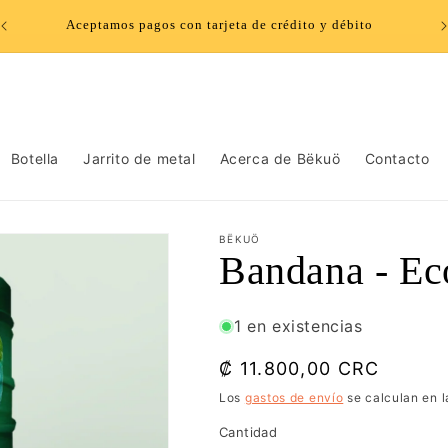
Aceptamos pagos con tarjeta de crédito y débito
Botella
Jarrito de metal
Acerca de Bëkuö
Contacto
BËKUÖ
Bandana - Ec
1 en existencias
Precio
₡ 11.800,00 CRC
habitual
Los
gastos de envío
se calculan en l
Cantidad