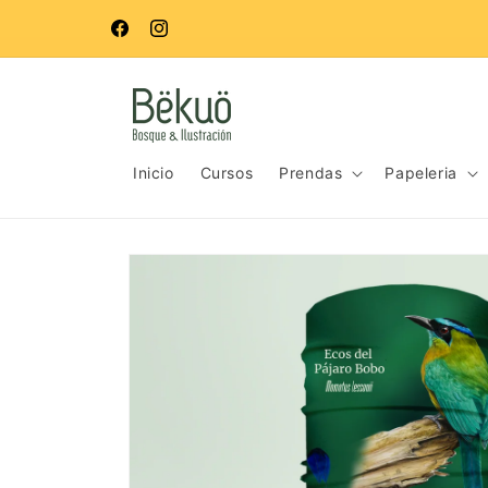
Ir
directamente
Facebook
Instagram
al contenido
Inicio
Cursos
Prendas
Papeleria
Ir
directamente
a la
información
del producto