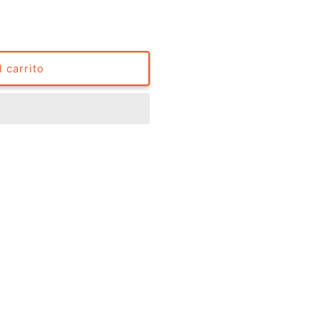
 carrito
️