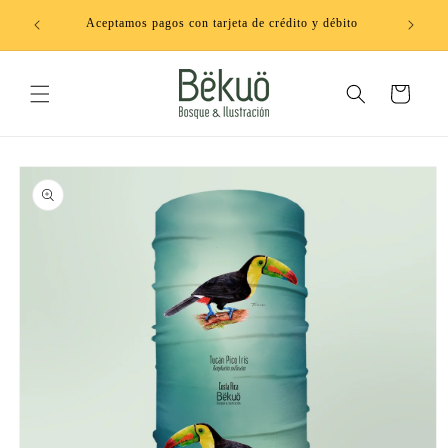
Ir
directamente
Aceptamos pagos con tarjeta de crédito y débito
al contenido
Carrito
Ir
directamente
a la
información
del producto