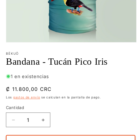
Abrir
elemento
multimedia
BËKUÖ
1
Bandana - Tucán Pico Iris
en
una
ventana
1 en existencias
modal
Precio
₡ 11.800,00 CRC
habitual
Los
gastos de envío
se calculan en la pantalla de pago.
Cantidad
Reducir
Aumentar
cantidad
cantidad
para
para