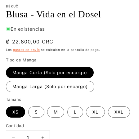
e
una
una
u
ventana
ventana
BËKUÖ
v
modal
modal
Blusa - Vida en el Dosel
m
En existencias
Precio
₡ 22.800,00 CRC
habitual
Los
gastos de envío
se calculan en la pantalla de pago.
Tipo de Manga
Manga Corta (Solo por encargo)
Manga Larga (Solo por encargo)
Tamaño
XS
S
M
L
XL
XXL
Cantidad