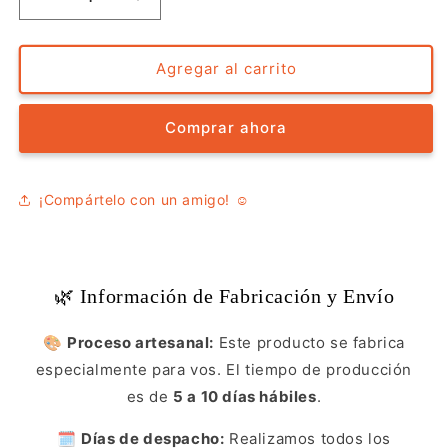
Reducir
Aumentar
cantidad
cantidad
para
para
Blusa
Blusa
Agregar al carrito
-
-
Vida
Vida
Comprar ahora
en
en
el
el
Dosel
Dosel
¡Compártelo con un amigo! ☺️
🌿 Información de Fabricación y Envío
🎨
Proceso artesanal:
Este producto se fabrica
especialmente para vos. El tiempo de producción
es de
5 a 10 días hábiles
.
🗓️
Días de despacho:
Realizamos todos los