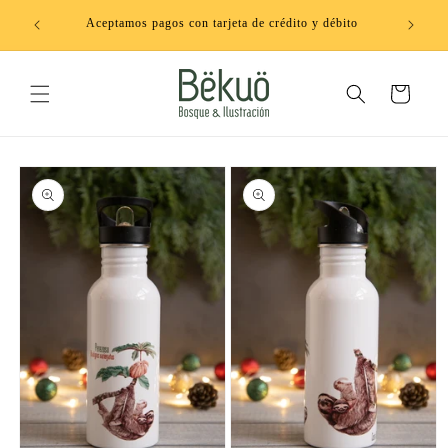
Ir
directamente
Aceptamos pagos con tarjeta de crédito y débito
al contenido
Carrito
Ir
directamente
a la
información
del producto