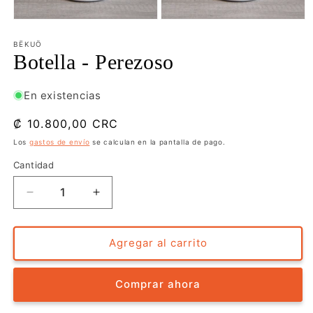
Abrir
Abrir
elemento
elemento
multimedia
multimedia
BËKUÖ
1
2
Botella - Perezoso
en
en
una
una
ventana
ventana
En existencias
modal
modal
Precio
₡ 10.800,00 CRC
habitual
Los
gastos de envío
se calculan en la pantalla de pago.
Cantidad
Reducir
Aumentar
cantidad
cantidad
para
para
Botella
Botella
Agregar al carrito
-
-
Perezoso
Perezoso
Comprar ahora