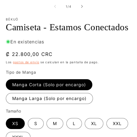
una
una
e
ventana
ventana
m
de
1
/
4
modal
modal
3
e
BËKUÖ
u
Camiseta - Estamos Conectados
v
m
En existencias
Precio
₡ 22.800,00 CRC
habitual
Los
gastos de envío
se calculan en la pantalla de pago.
Tipo de Manga
Manga Corta (Solo por encargo)
Manga Larga (Solo por encargo)
Tamaño
XS
S
M
L
XL
XXL