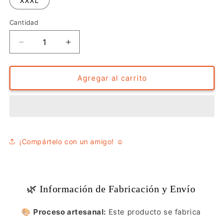
XXXL
Cantidad
Reducir
Aumentar
cantidad
cantidad
para
para
Camiseta
Camiseta
Agregar al carrito
-
-
Estamos
Estamos
Conectados
Conectados
¡Compártelo con un amigo! ☺️
🌿 Información de Fabricación y Envío
🎨
Proceso artesanal:
Este producto se fabrica