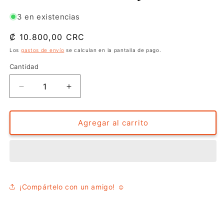
una
una
ventana
ventana
3 en existencias
modal
modal
Precio
₡ 10.800,00 CRC
habitual
Los
gastos de envío
se calculan en la pantalla de pago.
Cantidad
Reducir
Aumentar
cantidad
cantidad
para
para
Jarrito
Jarrito
Agregar al carrito
de
de
metal
metal
-
-
Lapa
Lapa
¡Compártelo con un amigo! ☺️