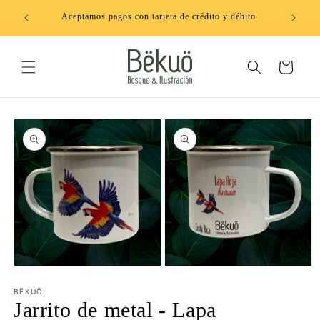
Ir
directamente
Aceptamos pagos con tarjeta de crédito y débito
al contenido
Carrito
Ir
directamente
a la
información
del producto
Abrir
Abrir
elemento
elemento
multimedia
multimedia
BËKUÖ
1
2
Jarrito de metal - Lapa
en
en