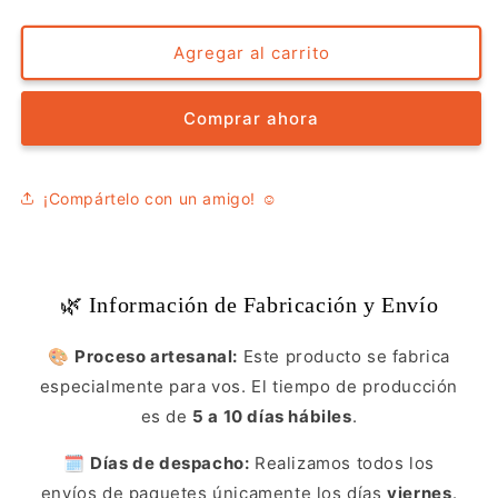
cantidad
cantidad
para
para
Jarrito
Jarrito
Agregar al carrito
de
de
Metal
Metal
Comprar ahora
-
-
Tangara
Tangara
Capuchidorada
Capuchidorada
¡Compártelo con un amigo! ☺️
🌿 Información de Fabricación y Envío
🎨
Proceso artesanal:
Este producto se fabrica
especialmente para vos. El tiempo de producción
es de
5 a 10 días hábiles
.
🗓️
Días de despacho:
Realizamos todos los
envíos de paquetes únicamente los días
viernes
.