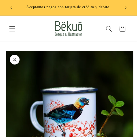
Ir
directamente
Aceptamos pagos con tarjeta de crédito y débito
al contenido
Carrito
Ir
directamente
a la
información
del producto