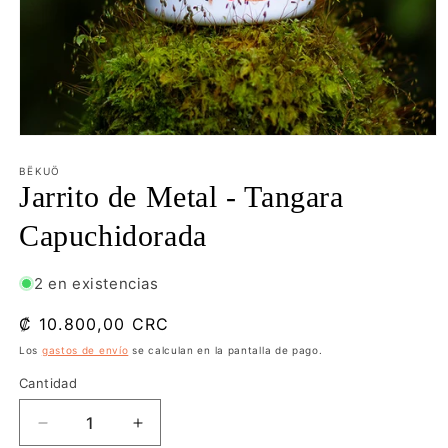
Abrir
elemento
multimedia
BËKUÖ
1
Jarrito de Metal - Tangara
en
una
Capuchidorada
ventana
modal
2 en existencias
Precio
₡ 10.800,00 CRC
habitual
Los
gastos de envío
se calculan en la pantalla de pago.
Cantidad
Reducir
Aumentar