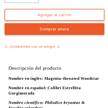
cantidad
cantidad
para
para
Medias
Medias
Agregar al carrito
-
-
Colibrí
Colibrí
Comprar ahora
Estrellita
Estrellita
Gorgimorada
Gorgimorada
¡Compártelo con un amigo! ☺️
Descripción del producto
Nombre en inglés: Magenta-throated Woodstar
Nombre en español: Colibrí Estrellita
Gorgimorada
Nombre científico: Philodice bryantae &
Fucshia splendens