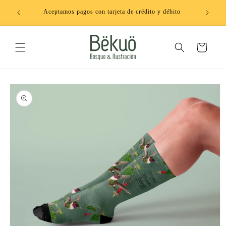
Ir
directamente
Aceptamos pagos con tarjeta de crédito y débito
al contenido
Carrito
Ir
directamente
a la
información
del producto