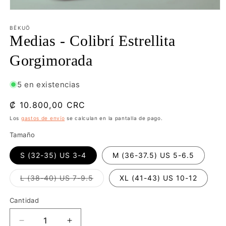
Abrir
elemento
multimedia
BËKUÖ
1
Medias - Colibrí Estrellita
en
una
Gorgimorada
ventana
modal
5 en existencias
Precio
₡ 10.800,00 CRC
habitual
Los
gastos de envío
se calculan en la pantalla de pago.
Tamaño
S (32-35) US 3-4
M (36-37.5) US 5-6.5
Variante
L (38-40) US 7-9.5
XL (41-43) US 10-12
agotada
o
no
Cantidad
disponible
Reducir
Aumentar