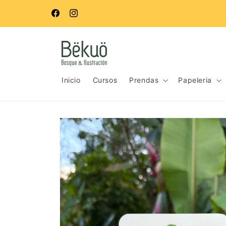
Ir
directamente
Aceptamos pagos con tarjeta de crédito y débito
Facebook
Instagram
al contenido
Inicio
Cursos
Prendas
Papeleria
Ir
directamente
a la
información
del producto