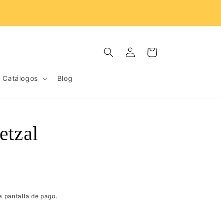
Donamos 3% de ventas al proyecto cabanisi.
Iniciar
Carrito
sesión
Catálogos
Blog
etzal
a pantalla de pago.