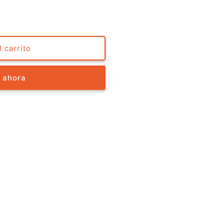
 carrito
 ahora
️