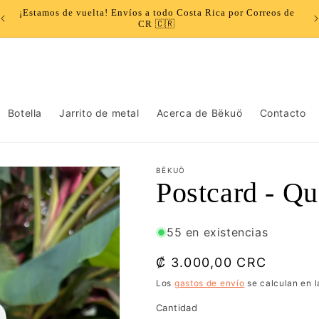
¡Estamos de vuelta! Envíos a todo Costa Rica por Correos de
CR 🇨🇷
Botella
Jarrito de metal
Acerca de Bëkuö
Contacto
BËKUÖ
Postcard - Qu
55 en existencias
Precio
₡ 3.000,00 CRC
habitual
Los
gastos de envío
se calculan en l
Cantidad