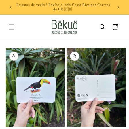
Ir
¡Estamos de vuelta! Envíos a todo Costa Rica por Correos
directamente
ébito
Don
de CR 🇨🇷
al contenido
Carrito
Ir
directamente
a la
información
del producto
Abrir
Abrir