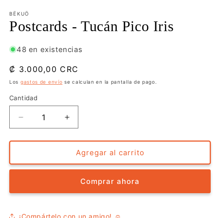
elemento
elemento
multimedia
multimedia
BËKUÖ
1
2
Postcards - Tucán Pico Iris
en
en
una
una
ventana
ventana
48 en existencias
modal
modal
Precio
₡ 3.000,00 CRC
habitual
Los
gastos de envío
se calculan en la pantalla de pago.
Cantidad
Reducir
Aumentar
cantidad
cantidad
para
para
Postcards
Postcards
Agregar al carrito
-
-
Tucán
Tucán
Comprar ahora
Pico
Pico
Iris
Iris
¡Compártelo con un amigo! ☺️