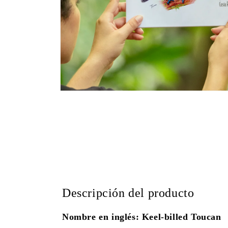
Abrir
elemento
multimedia
1
en
una
ventana
modal
Descripción del producto
Nombre en inglés: Keel-billed Toucan