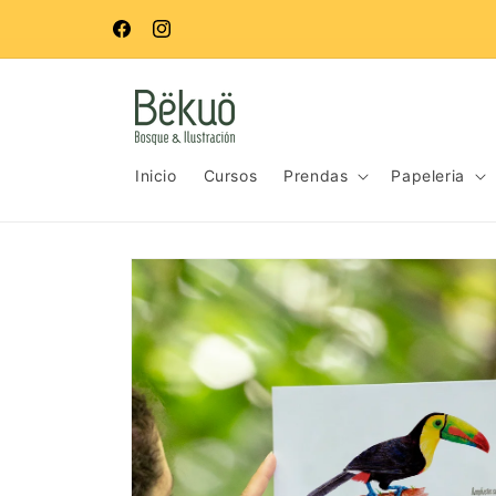
Ir
directamente
Facebook
Instagram
al contenido
Inicio
Cursos
Prendas
Papeleria
Ir
directamente
a la
información
del producto