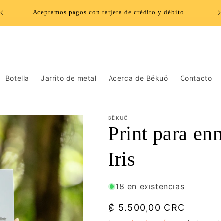
¡Estamos de vuelta! Envíos a todo Costa Rica por Correos de
CR 🇨🇷
Botella
Jarrito de metal
Acerca de Bëkuö
Contacto
BËKUÖ
Print para en
Iris
18 en existencias
Precio
₡ 5.500,00 CRC
habitual