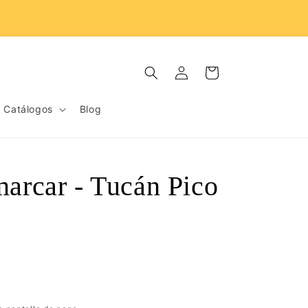
Donamos 3% de ventas al proyecto cabanisi.
Iniciar
Carrito
sesión
Catálogos
Blog
marcar - Tucán Pico