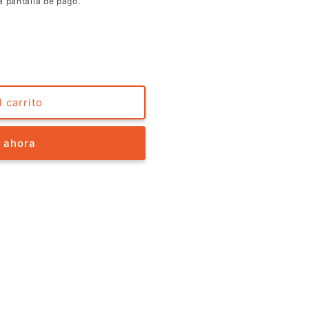
a pantalla de pago.
 carrito
 ahora
️